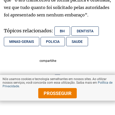
vez que tudo quanto foi solicitado pelas autoridades
foi apresentado sem nenhum embaraço”.
Tópicos relacionados:
BH
DENTISTA
MINAS-GERAIS
POLICIA
SAUDE
compartilhe
Nós usamos cookies e tecnologia semelhantes em nossos sites. Ao utilizar
VOLTAR AO TOPO
nossos serviços, você concorda com essa utilização. Saiba mais em
Política de
Privacidade
.
PROSSEGUIR
© Copyright 2025 Diários Associados
Todos os direitos reservados.