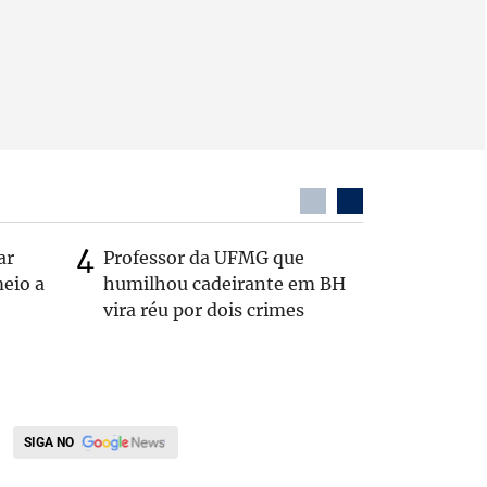
ar
Professor da UFMG que
Casal é 
eio a
humilhou cadeirante em BH
com o c
vira réu por dois crimes
em rodo
SIGA NO