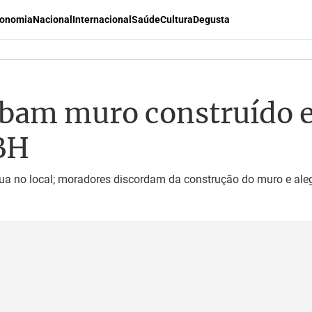
onomia
Nacional
Internacional
Saúde
Cultura
Degusta
bam muro construído e
BH
tua no local; moradores discordam da construção do muro e ale