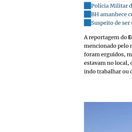
Polícia Militar
BH amanhece co
Suspeito de se
A reportagem do
E
mencionado pelo mo
foram erguidos, ma
estavam no local,
indo trabalhar ou