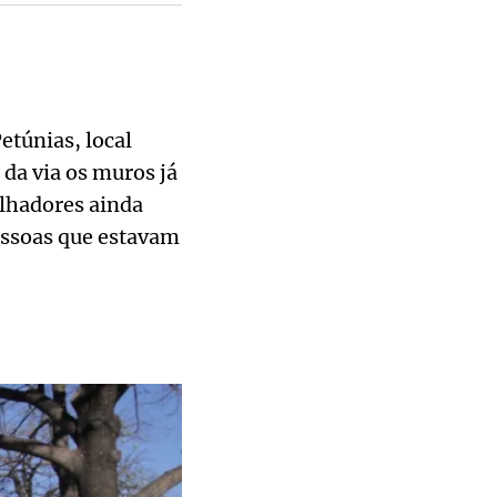
etúnias, local
da via os muros já
alhadores ainda
essoas que estavam