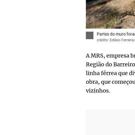
Partes do muro for
crédito: Edésio Ferreir
A MRS, empresa bra
Região do Barreir
linha férrea que d
obra, que começou 
vizinhos.