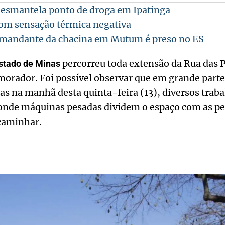
 desmantela ponto de droga em Ipatinga
m sensação térmica negativa
r mandante da chacina em Mutum é preso no ES
percorreu toda extensão da Rua das P
stado de Minas
rador. Foi possível observar que em grande parte 
s na manhã desta quinta-feira (13), diversos trab
 onde máquinas pesadas dividem o espaço com as p
 caminhar.