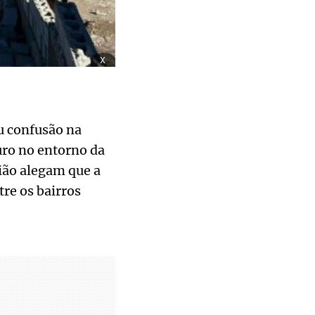
x
ou confusão na
uro no entorno da
gião alegam que a
tre os bairros