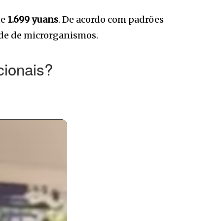
te
1.699 yuans
. De acordo com padrões
dade de microrganismos.
cionais?