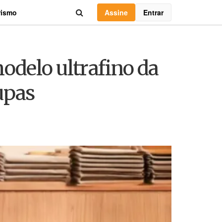
Assine
Entrar
rismo
odelo ultrafino da
upas