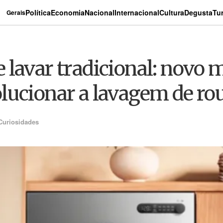
Política
Economia
Nacional
Internacional
Cultura
Degusta
Tu
Gerais
lavar tradicional: novo m
lucionar a lavagem de ro
Curiosidades