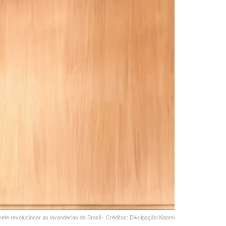
te revolucionar as lavanderias do Brasil - Créditos: Divulgação/Xiaomi