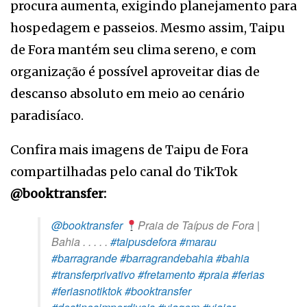
procura aumenta, exigindo planejamento para
hospedagem e passeios. Mesmo assim, Taipu
de Fora mantém seu clima sereno, e com
organização é possível aproveitar dias de
descanso absoluto em meio ao cenário
paradisíaco.
Confira mais imagens de Taipu de Fora
compartilhadas pelo canal do TikTok
@booktransfer:
@booktransfer
Praia de Taípus de Fora |
Bahia . . . . .
#taipusdefora
#marau
#barragrande
#barragrandebahia
#bahia
#transferprivativo
#fretamento
#praia
#ferias
#feriasnotiktok
#booktransfer