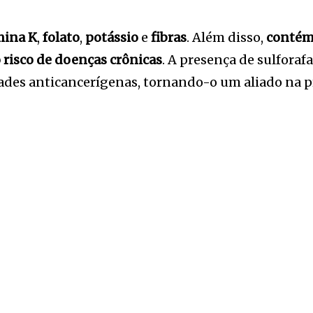
mina K
,
folato
,
potássio
e
fibras
. Além disso,
contém
o risco de doenças crônicas
. A presença de sulfor
dades anticancerígenas, tornando-o um aliado na p