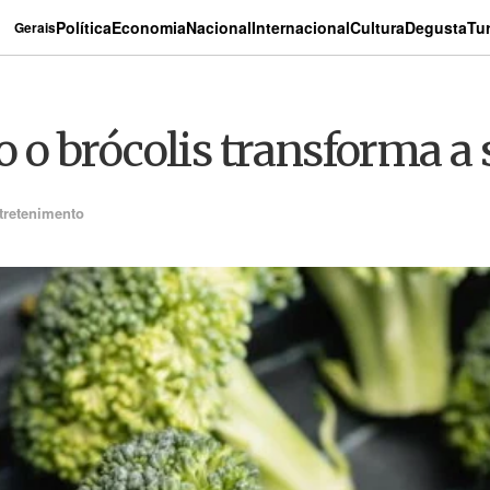
Política
Economia
Nacional
Internacional
Cultura
Degusta
Tu
Gerais
o brócolis transforma a s
tretenimento