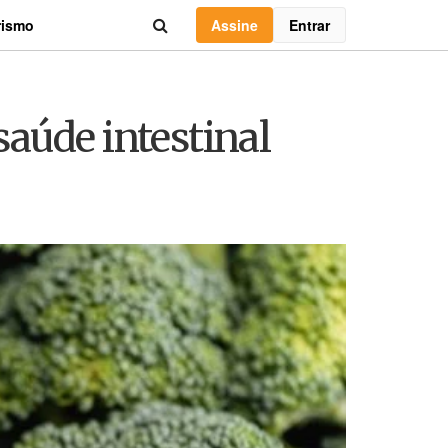
Assine
Entrar
rismo
aúde intestinal