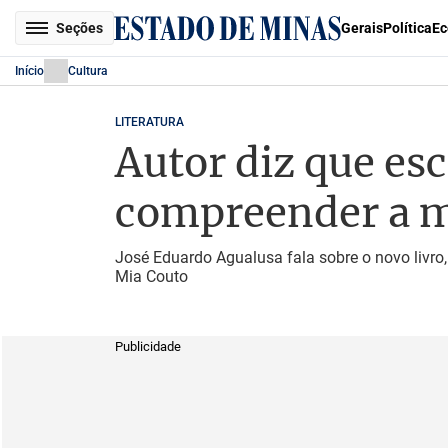
Seções
Gerais
Política
Ec
Início
Cultura
LITERATURA
Autor diz que es
compreender a m
José Eduardo Agualusa fala sobre o novo livro,
Mia Couto
Publicidade