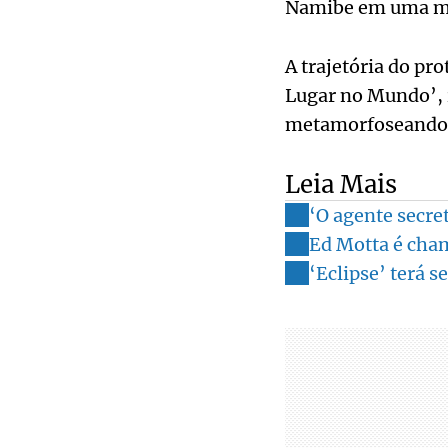
Namibe em uma met
A trajetória do pr
Lugar no Mundo’, 
metamorfoseando e
Leia Mais
‘O agente secre
Ed Motta é cham
‘Eclipse’ terá 