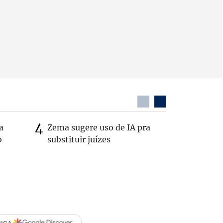
a
Zema sugere uso de IA pra
Em nova 
o
substituir juízes
Republic
Cleitinh
Minas