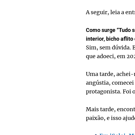
A seguir, leia a e
Como surge “Tudo s
interior, bicho aflit
Sim, sem dúvida. E
que adoeci, em 202
Uma tarde, achei-
angústia, comecei 
protagonista. Foi o
Mais tarde, encon
paixão, e isso aju