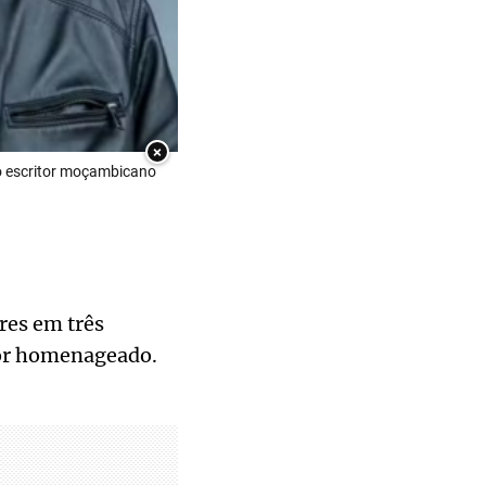
×
o escritor moçambicano
res em três
itor homenageado.