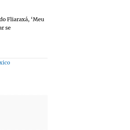
do Fliaraxá, ‘Meu
r se
xico