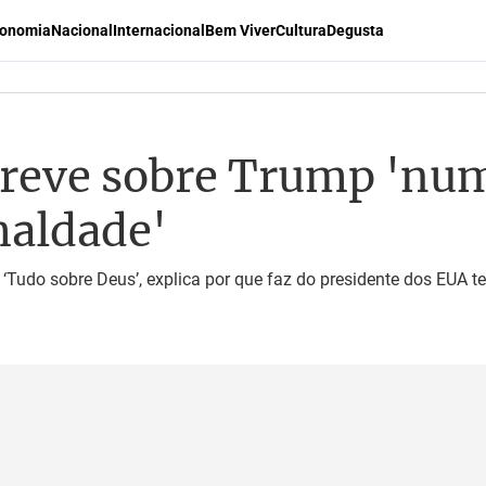
onomia
Nacional
Internacional
Bem Viver
Cultura
Degusta
creve sobre Trump 'num
aldade'
 ‘Tudo sobre Deus’, explica por que faz do presidente dos EUA 