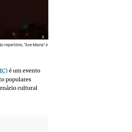
x
 repertório, "Ave-Maria" e
IC)
é um evento
to populares
enário cultural