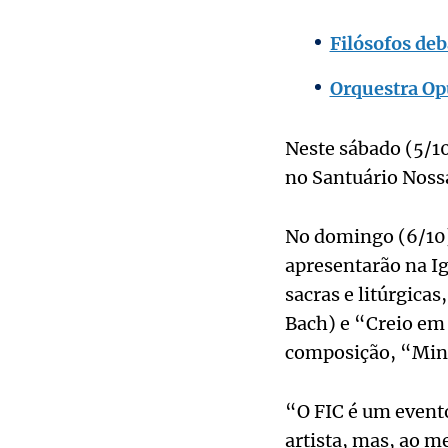
Filósofos de
Orquestra Op
Neste sábado (5/10)
no Santuário Noss
No domingo (6/10),
apresentarão na Ig
sacras e litúrgica
Bach) e “Creio em t
composição, “Mina
“O FIC é um event
artista, mas, ao m