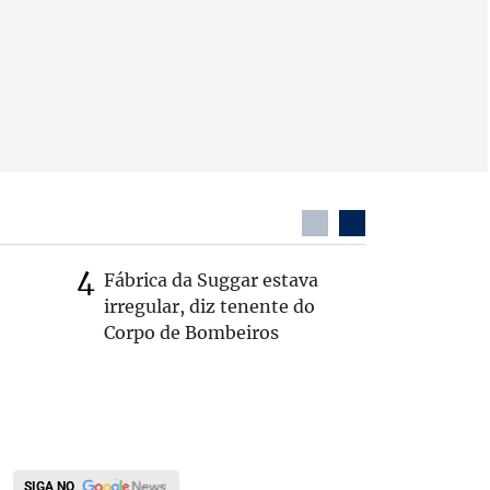
Fábrica da Suggar estava
Cleitinh
irregular, diz tenente do
hoje sob
Corpo de Bombeiros
candidat
SIGA NO