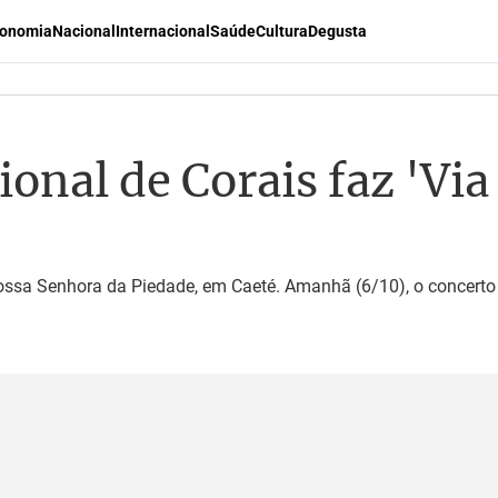
onomia
Nacional
Internacional
Saúde
Cultura
Degusta
ional de Corais faz 'Via
ossa Senhora da Piedade, em Caeté. Amanhã (6/10), o concerto