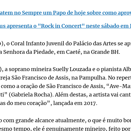
batem no Sempre um Papo de hoje sobre como aprove
us apresenta o "Rock in Concert" neste sábado em
, o Coral Infanto Juvenil do Palácio das Artes se ap
a Senhora da Piedade, em Caeté, na Grande BH.
 a soprano mineira Suelly Louzada e o pianista Al
reja São Francisco de Assis, na Pampulha. No reper
s, como a oração de São Francisco de Assis, “Ave-M
i” (Gabriela Rocha). Além destas, a artista vai cant
s do meu coração”, lançada em 2017.
o com grande alcance atualmente, o que é muito bo
esmo tempo, ele é genuinamente mineiro, feito por 