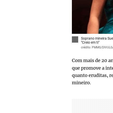
Soprano mineira Suel
"Creio em ti"
crédito: PMMG/DIVUL
Com mais de 20 ano
que promove a inte
quanto eruditas, r
mineiro.