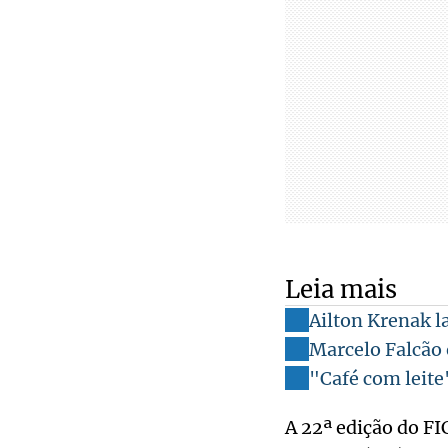
Leia mais
Ailton Krenak la
Marcelo Falcão 
"Café com leite"
A 22ª edição do F