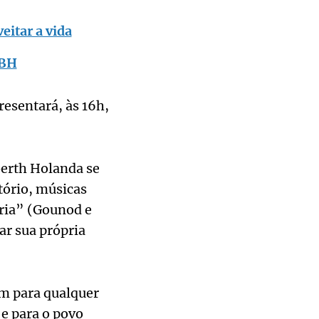
itar a vida
 BH
resentará, às 16h,
berth Holanda se
tório, músicas
aria” (Gounod e
ar sua própria
m para qualquer
e para o povo