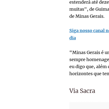
estenderá até dez
muitas", de Guimar
de Minas Gerais.
Siga nosso canal n
dia
“Minas Gerais é u
sempre homenagead
eu digo que, além 
horizontes que tem
Via Sacra