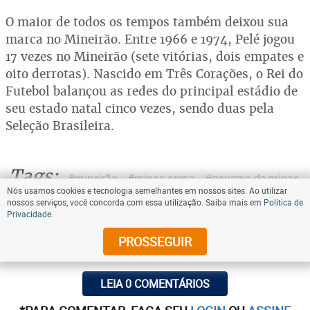
O maior de todos os tempos também deixou sua
marca no Mineirão. Entre 1966 e 1974, Pelé jogou
17 vezes no Mineirão (sete vitórias, dois empates e
oito derrotas). Nascido em Três Corações, o Rei do
Futebol balançou as redes do principal estádio de
seu estado natal cinco vezes, sendo duas pela
Seleção Brasileira.
Tags:
#mineirão
#minas arena
#governo de minas
Nós usamos cookies e tecnologia semelhantes em nossos sites. Ao utilizar
#r$ 1 bilhão
#repasses
nossos serviços, você concorda com essa utilização. Saiba mais em
Política de
Privacidade
.
COMPARTILHE
PROSSEGUIR
LEIA 0 COMENTÁRIOS