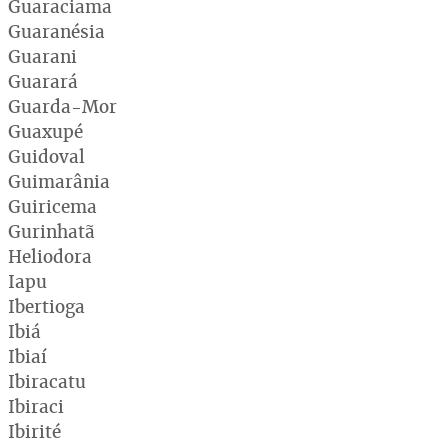
Guaraciama
Guaranésia
Guarani
Guarará
Guarda-Mor
Guaxupé
Guidoval
Guimarânia
Guiricema
Gurinhatã
Heliodora
Iapu
Ibertioga
Ibiá
Ibiaí
Ibiracatu
Ibiraci
Ibirité