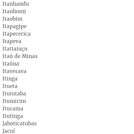
Itanhandu
Itanhomi
Itaobim
Itapagipe
Itapecerica
Itapeva
Itatiaiuçu
Itaú de Minas
Itaúna
Itaverava
Itinga
Itueta
Ituiutaba
Itumirim
Iturama
Itutinga
Jaboticatubas
Jacuí