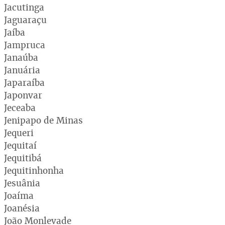
Jacutinga
Jaguaraçu
Jaíba
Jampruca
Janaúba
Januária
Japaraíba
Japonvar
Jeceaba
Jenipapo de Minas
Jequeri
Jequitaí
Jequitibá
Jequitinhonha
Jesuânia
Joaíma
Joanésia
João Monlevade