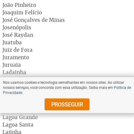
João Pinheiro
Joaquim Felício
José Gonçalves de Minas
Josenópolis
José Raydan
Juatuba
Juiz de Fora
Juramento
Juruaia
Ladainha
Lagamar
Nós usamos cookies e tecnologia semelhantes em nossos sites. Ao utilizar
Lagoa da Prata
nossos serviços, você concorda com essa utilização. Saiba mais em
Política de
Privacidade
.
Lagoa dos Patos
Lagoa Dourada
PROSSEGUIR
Lagoa Formosa
Lagoa Grande
Lagoa Santa
Lajinha