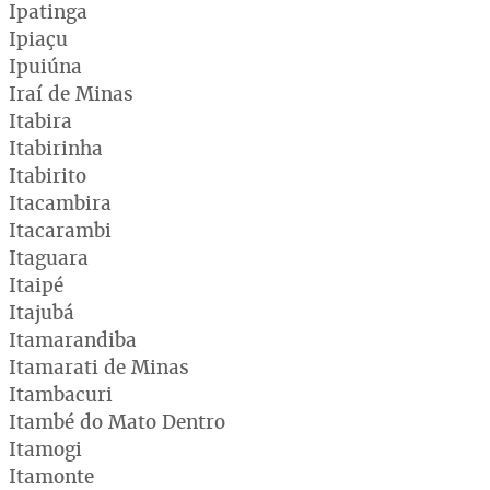
Ipatinga
Ipiaçu
Ipuiúna
Iraí de Minas
Itabira
Itabirinha
Itabirito
Itacambira
Itacarambi
Itaguara
Itaipé
Itajubá
Itamarandiba
Itamarati de Minas
Itambacuri
Itambé do Mato Dentro
Itamogi
Itamonte