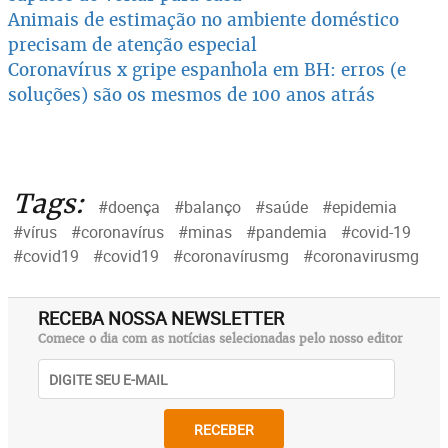
Animais de estimação no ambiente doméstico
precisam de atenção especial
Coronavírus x gripe espanhola em BH: erros (e
soluções) são os mesmos de 100 anos atrás
Tags:
#doença
#balanço
#saúde
#epidemia
#vírus
#coronavírus
#minas
#pandemia
#covid-19
#covid19
#covid19
#coronavírusmg
#coronavirusmg
RECEBA NOSSA NEWSLETTER
Comece o dia com as notícias selecionadas pelo nosso editor
RECEBER