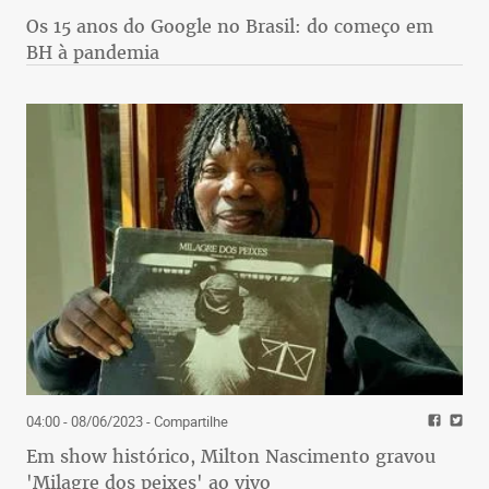
Os 15 anos do Google no Brasil: do começo em
BH à pandemia
04:00 - 08/06/2023
- Compartilhe
Em show histórico, Milton Nascimento gravou
'Milagre dos peixes' ao vivo