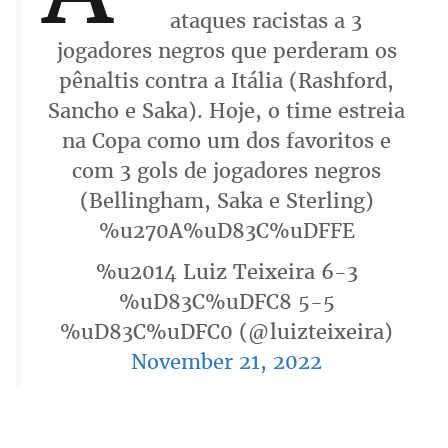
ataques racistas a 3
jogadores negros que perderam os
pênaltis contra a Itália (Rashford,
Sancho e Saka). Hoje, o time estreia
na Copa como um dos favoritos e
com 3 gols de jogadores negros
(Bellingham, Saka e Sterling)
%u270A%uD83C%uDFFE
%u2014 Luiz Teixeira 6-3
%uD83C%uDFC8 5-5
%uD83C%uDFC0 (@luizteixeira)
November 21, 2022