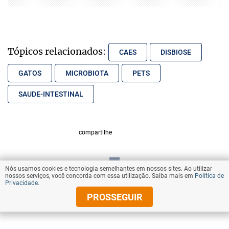
Tópicos relacionados:
CAES
DISBIOSE
GATOS
MICROBIOTA
PETS
SAUDE-INTESTINAL
compartilhe
Nós usamos cookies e tecnologia semelhantes em nossos sites. Ao utilizar
VOLTAR AO TOPO
nossos serviços, você concorda com essa utilização. Saiba mais em
Política de
Privacidade
.
PROSSEGUIR
© Copyright 2025 Diários Associados
Todos os direitos reservados.