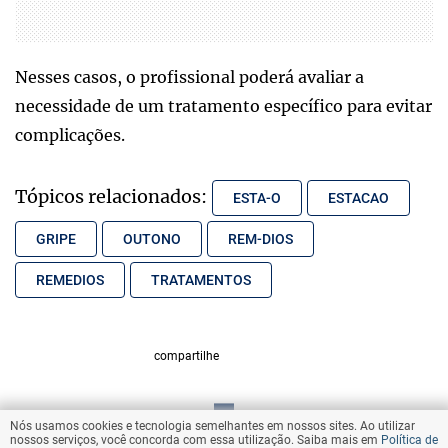
Nesses casos, o profissional poderá avaliar a
necessidade de um tratamento específico para evitar
complicações.
Tópicos relacionados:
ESTA-O
ESTACAO
GRIPE
OUTONO
REM-DIOS
REMEDIOS
TRATAMENTOS
compartilhe
Nós usamos cookies e tecnologia semelhantes em nossos sites. Ao utilizar
VOLTAR AO TOPO
nossos serviços, você concorda com essa utilização. Saiba mais em
Política de