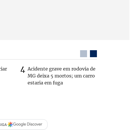
ciar
Acidente grave em rodovia de
PL não v
MG deixa 5 mortos; um carro
‘Chance 
estaria em fuga
SIGA