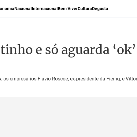
onomia
Nacional
Internacional
Bem Viver
Cultura
Degusta
itinho e só aguarda ‘ok’
: os empresários Flávio Roscoe, ex-presidente da Fiemg, e Vittor