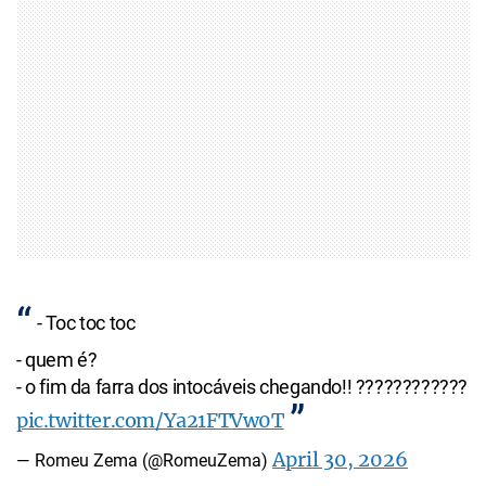
- Toc toc toc
- quem é?
- o fim da farra dos intocáveis chegando!! ????????????
pic.twitter.com/Ya21FTVw0T
April 30, 2026
— Romeu Zema (@RomeuZema)