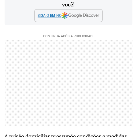
você!
SIGA O
EM
NO
A prisão domiciliar pressupõe condições e medidas