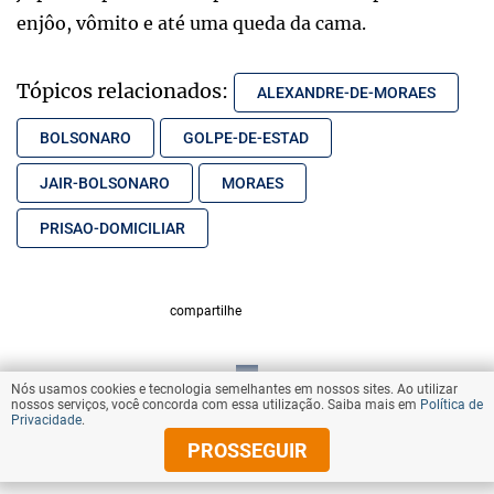
enjôo, vômito e até uma queda da cama.
Tópicos relacionados:
ALEXANDRE-DE-MORAES
BOLSONARO
GOLPE-DE-ESTAD
JAIR-BOLSONARO
MORAES
PRISAO-DOMICILIAR
compartilhe
Nós usamos cookies e tecnologia semelhantes em nossos sites. Ao utilizar
VOLTAR AO TOPO
nossos serviços, você concorda com essa utilização. Saiba mais em
Política de
Privacidade
.
PROSSEGUIR
© Copyright 2026 Diários Associados
Todos os direitos reservados.