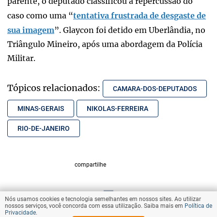
parente, o deputado classificou a repercussão do
caso como uma “
tentativa frustrada de desgaste de
sua imagem
”. Glaycon foi detido em Uberlândia, no
Triângulo Mineiro, após uma abordagem da Polícia
Militar.
Tópicos relacionados:
CAMARA-DOS-DEPUTADOS
MINAS-GERAIS
NIKOLAS-FERREIRA
RIO-DE-JANEIRO
compartilhe
Nós usamos cookies e tecnologia semelhantes em nossos sites. Ao utilizar
VOLTAR AO TOPO
nossos serviços, você concorda com essa utilização. Saiba mais em
Política de
Privacidade
.