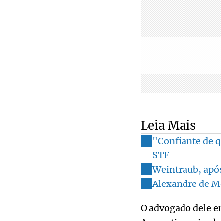
Leia Mais
"Confiante de q
STF
Weintraub, após
Alexandre de M
O advogado dele en