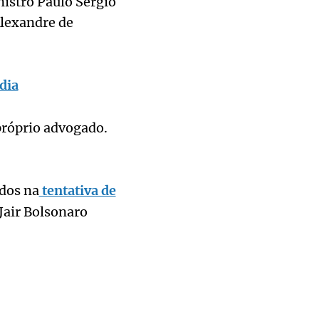
nistro Paulo Sérgio
Alexandre de
dia
róprio advogado.
idos na
tentativa de
Jair Bolsonaro