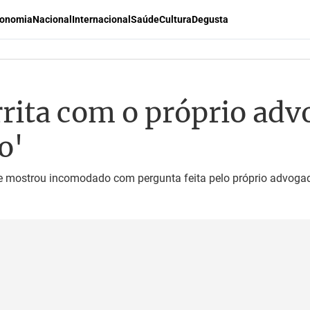
onomia
Nacional
Internacional
Saúde
Cultura
Degusta
rrita com o próprio ad
o'
se mostrou incomodado com pergunta feita pelo próprio advoga