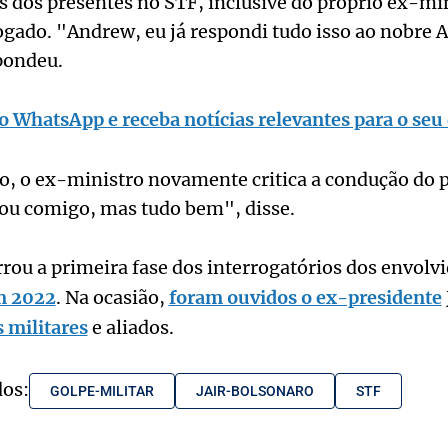
as dos presentes no STF, inclusive do próprio ex-mi
gado. "Andrew, eu já respondi tudo isso ao nobre 
pondeu.
o WhatsApp e receba notícias relevantes para o seu 
 o ex-ministro novamente critica a condução do p
u comigo, mas tudo bem", disse.
ou a primeira fase dos interrogatórios dos envolv
m 2022
. Na ocasião,
foram ouvidos o ex-presidente
 militares
e aliados.
dos:
GOLPE-MILITAR
JAIR-BOLSONARO
STF