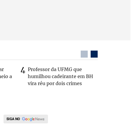
ar
Professor da UFMG que
Após anú
eio a
humilhou cadeirante em BH
Carlos B
vira réu por dois crimes
Zema: 'Q
SIGA NO