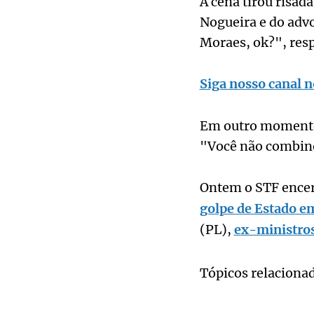
A cena tirou risad
Nogueira e do advo
Moraes, ok?", res
Siga nosso canal n
Em outro momento,
"Você não combino
Ontem o STF encerr
golpe de Estado e
(PL),
ex-ministros
Tópicos relaciona