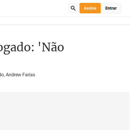
Assine
Entrar
vogado: 'Não
do, Andrew Farias