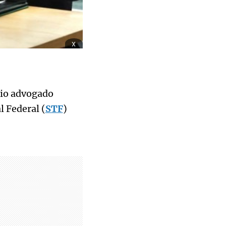
x
rio advogado
 Federal (
STF
)