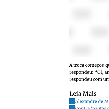
A troca começou q
respondeu: “Oi, am
respondeu com uma
Leia Mais
Alexandre de M
Contra 'pautas 