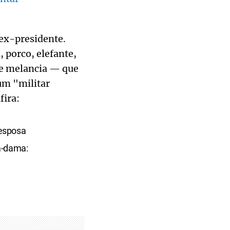
ex-presidente.
 porco, elefante,
de melancia — que
um "militar
fira:
 esposa
a-dama: