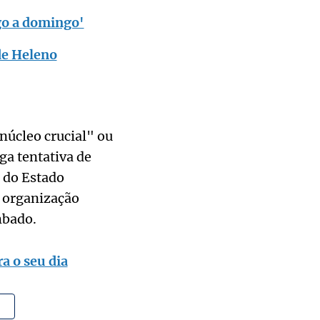
go a domingo'
de Heleno
núcleo crucial" ou
ga tentativa de
a do Estado
m organização
mbado.
a o seu dia