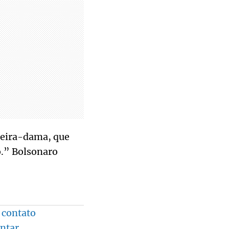
meira-dama, que
o.” Bolsonaro
 contato
entar