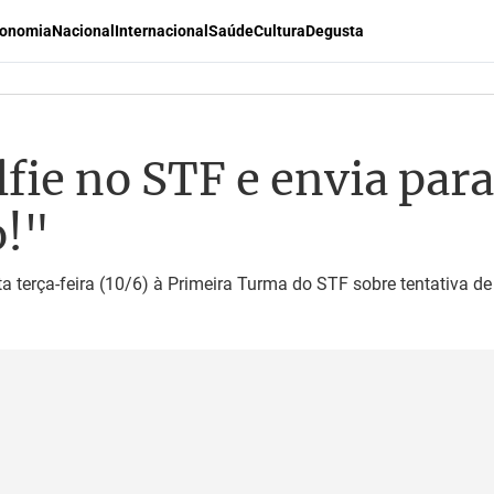
onomia
Nacional
Internacional
Saúde
Cultura
Degusta
lfie no STF e envia par
o!"
a terça-feira (10/6) à Primeira Turma do STF sobre tentativa de