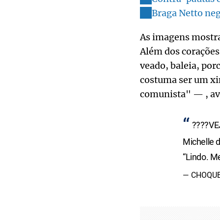
Braga Netto neg
As imagens mostra
Além dos corações
veado, baleia, por
costuma ser um xi
comunista" — , avi
????VEJ
Michelle 
“Lindo. M
— CHOQUE