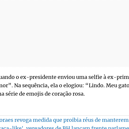
uando o ex-presidente enviou uma selfie à ex-pri
or”. Na sequência, ela o elogiou: “Lindo. Meu gat
 série de emojis de coração rosa.
oraes revoga medida que proibia réus de manterem
caça-like', vereadores de BH lançam frente parlam