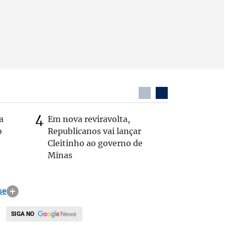
a
Em nova reviravolta,
MG: vere
o
Republicanos vai lançar
morto de
Cleitinho ao governo de
interior
Minas
se
SIGA NO