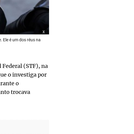
x
e. Ele é um dos réus na
 Federal (STF), na
ue o investiga por
urante o
anto trocava