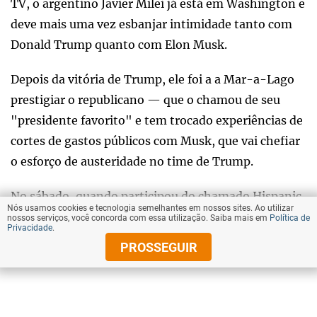
TV, o argentino Javier Milei já está em Washington e
deve mais uma vez esbanjar intimidade tanto com
Donald Trump quanto com Elon Musk.
Depois da vitória de Trump, ele foi a a Mar-a-Lago
prestigiar o republicano — que o chamou de seu
"presidente favorito" e tem trocado experiências de
cortes de gastos públicos com Musk, que vai chefiar
o esforço de austeridade no time de Trump.
No sábado, quando participou do chamado Hispanic
Nós usamos cookies e tecnologia semelhantes em nossos sites. Ao utilizar
Ball, ou baile hispânico, parte das celebrações da
nossos serviços, você concorda com essa utilização. Saiba mais em
Política de
Privacidade
.
posse de Trump, Milei atacou o governo Lula ao ser
PROSSEGUIR
perguntado a respeito da ausência do ex-presidente
brasileiro.