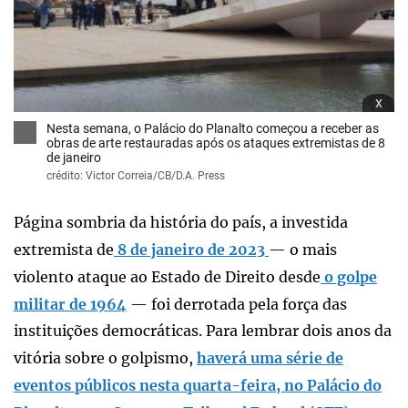
x
Nesta semana, o Palácio do Planalto começou a receber as
obras de arte restauradas após os ataques extremistas de 8
de janeiro
crédito: Victor Correia/CB/D.A. Press
Página sombria da história do país, a investida
extremista de
8 de janeiro de 2023
— o mais
violento ataque ao Estado de Direito desde
o golpe
militar de 1964
— foi derrotada pela força das
instituições democráticas. Para lembrar dois anos da
vitória sobre o golpismo,
haverá uma série de
eventos públicos nesta quarta-feira, no Palácio do