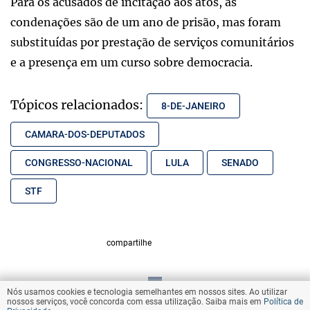
Para os acusados de incitação aos atos, as
condenações são de um ano de prisão, mas foram
substituídas por prestação de serviços comunitários
e a presença em um curso sobre democracia.
Tópicos relacionados:
8-DE-JANEIRO
CAMARA-DOS-DEPUTADOS
CONGRESSO-NACIONAL
LULA
SENADO
STF
compartilhe
Nós usamos cookies e tecnologia semelhantes em nossos sites. Ao utilizar
VOLTAR AO TOPO
nossos serviços, você concorda com essa utilização. Saiba mais em
Política de