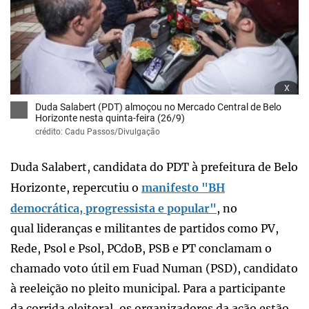
x
Duda Salabert (PDT) almoçou no Mercado Central de Belo
Horizonte nesta quinta-feira (26/9)
crédito: Cadu Passos/Divulgação
Duda Salabert, candidata do PDT à prefeitura de Belo
Horizonte, repercutiu o
manifesto "BH
democrática, progressista e popular"
, no
qual lideranças e militantes de partidos como PV,
Rede, Psol e Psol, PCdoB, PSB e PT conclamam o
chamado voto útil em Fuad Numan (PSD), candidato
à reeleição no pleito municipal. Para a participante
da corrida eleitoral, os organizadores da ação estão