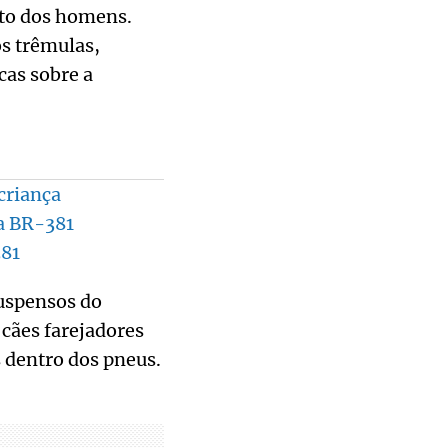
to dos homens.
s trêmulas,
cas sobre a
criança
na BR-381
381
suspensos do
 cães farejadores
 dentro dos pneus.