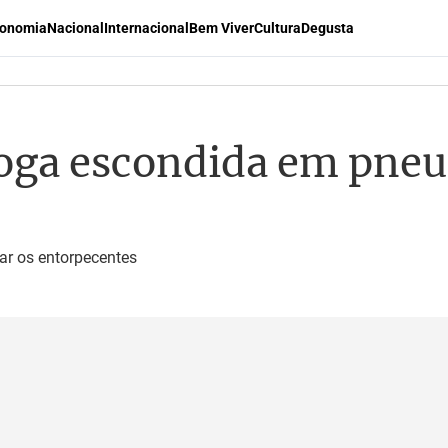
onomia
Nacional
Internacional
Bem Viver
Cultura
Degusta
oga escondida em pneu
ar os entorpecentes