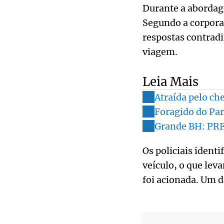
Durante a aborda
Segundo a corpora
respostas contradi
viagem.
Leia Mais
Atraída pelo ch
Foragido do Par
Grande BH: PRF 
Os policiais ident
veículo, o que lev
foi acionada. Um d