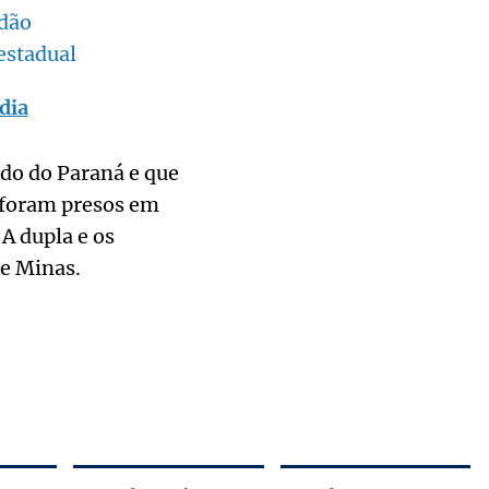
adão
estadual
dia
do do Paraná e que
s foram presos em
 A dupla e os
e Minas.