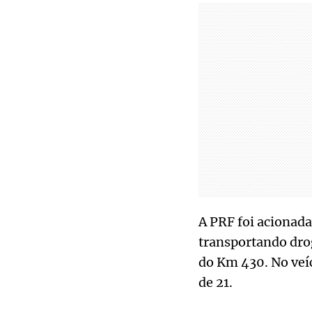
A PRF foi acionad
transportando drog
do Km 430. No veíc
de 21.