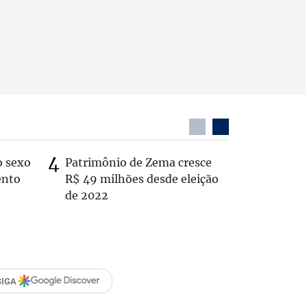
o sexo
Patrimônio de Zema cresce
Zema sug
ento
R$ 49 milhões desde eleição
substitui
de 2022
SIGA