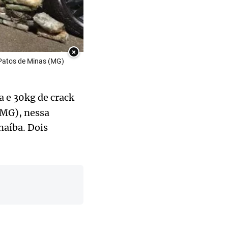
×
Patos de Minas (MG)
a e 30kg de crack
MMG), nessa
naíba. Dois