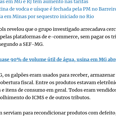
as em MG e RJ têm aumento nas tarifas
tina de vodca e uísque é fechada pela PM no Barreir
da em Minas por sequestro iniciado no Rio
ls revelou que o grupo investigado arrecadava cer
 pelas plataformas de e-commerce, sem pagar os tr
 segundo a SEF-MG.
uase 90% de volume útil de água, usina em MG abr
 os galpões eram usados para receber, armazenar e
bertura fiscal. Entre os produtos estavam eletrôni
as e itens de consumo em geral. Todos eram vendidos
olhimento do ICMS e de outros tributos.
 serviam para recondicionar produtos com defeito