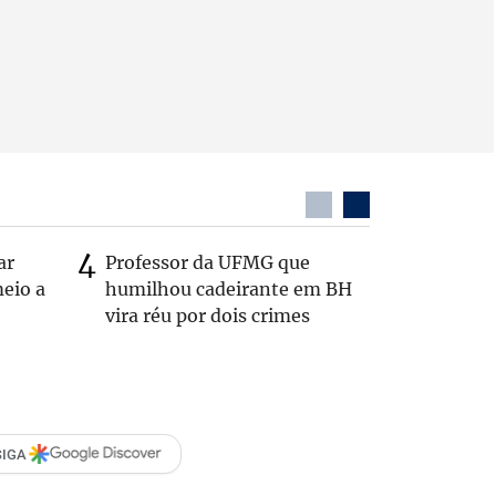
ar
Professor da UFMG que
Após anú
eio a
humilhou cadeirante em BH
Carlos B
vira réu por dois crimes
Zema: 'Q
SIGA