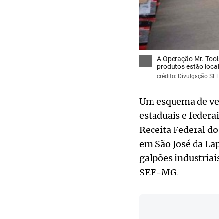
A Operação Mr. Tools
produtos estão loca
crédito: Divulgação SE
Um esquema de ven
estaduais e federa
Receita Federal do 
em São José da La
galpões industriai
SEF-MG.