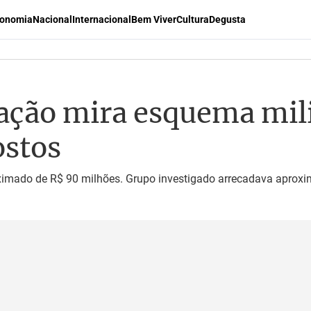
onomia
Nacional
Internacional
Bem Viver
Cultura
Degusta
ação mira esquema mil
stos
oximado de R$ 90 milhões. Grupo investigado arrecadava aprox