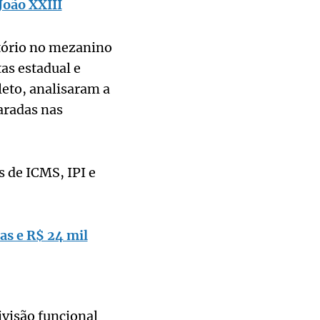
João XXIII
tório no mezanino
as estadual e
leto, analisaram a
aradas nas
 de ICMS, IPI e
as e R$ 24 mil
visão funcional