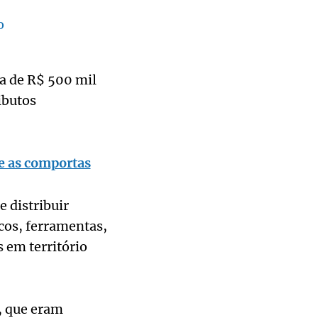
o
ca de R$ 500 mil
ibutos
e as comportas
 distribuir
cos, ferramentas,
 em território
, que eram