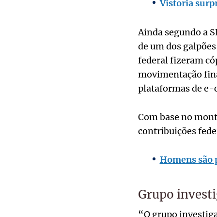
Vistoria surp
Ainda segundo a S
de um dos galpões,
federal fizeram có
movimentação fina
plataformas de e
Com base no montan
contribuições feder
Homens são p
Grupo invest
“O grupo investig