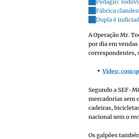
Pedágio: rodovi
Fábrica clandes
Dupla é indicia
A Operação Mr. Too
por dia em vendas
correspondentes,
Vídeo: com q
Segundo a SEF-MG,
mercadorias sem co
cadeiras, biciclet
nacional sem o rec
Os galpões também