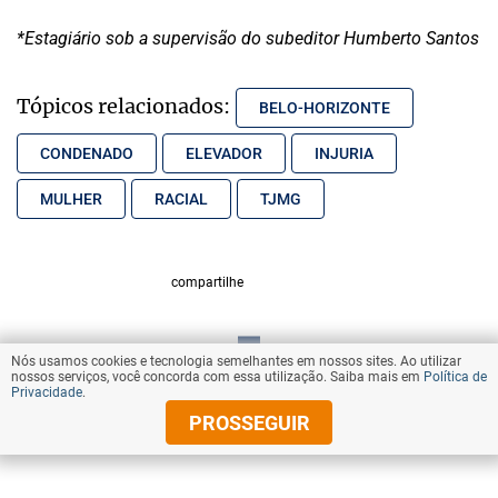
*Estagiário sob a supervisão do subeditor Humberto Santos
Tópicos relacionados:
BELO-HORIZONTE
CONDENADO
ELEVADOR
INJURIA
MULHER
RACIAL
TJMG
compartilhe
Nós usamos cookies e tecnologia semelhantes em nossos sites. Ao utilizar
VOLTAR AO TOPO
nossos serviços, você concorda com essa utilização. Saiba mais em
Política de
Privacidade
.
PROSSEGUIR
© Copyright 2026 Diários Associados
Todos os direitos reservados.