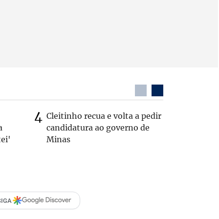
Cleitinho recua e volta a pedir
Quem é 
a
candidatura ao governo de
que teve
ei'
Minas
pelos E
SIGA