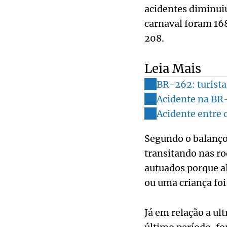
acidentes diminui
carnaval foram 168
208.
Leia Mais
BR-262: turista
Acidente na BR-
Acidente entre 
Segundo o balanço,
transitando nas ro
autuados porque al
ou uma criança fo
Já em relação a ul