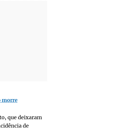
o morre
ito, que deixaram
ncidência de