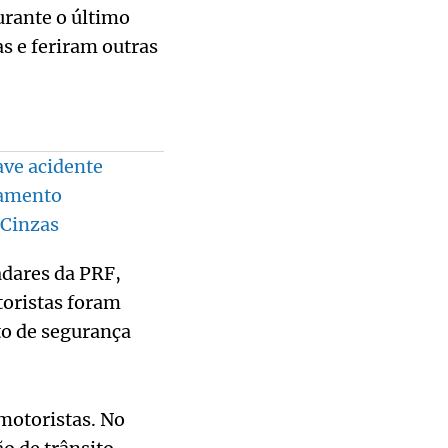
rante o último
s e feriram outras
ave acidente
namento
 Cinzas
adares da PRF,
toristas foram
to de segurança
 motoristas. No