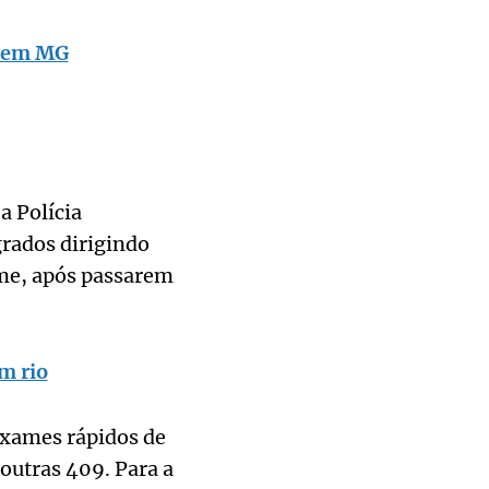
e em MG
a Polícia
grados dirigindo
me, após passarem
m rio
exames rápidos de
outras 409. Para a