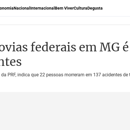
onomia
Nacional
Internacional
Bem Viver
Cultura
Degusta
ovias federais em MG 
ntes
a PRF, indica que 22 pessoas morreram em 137 acidentes de trâ