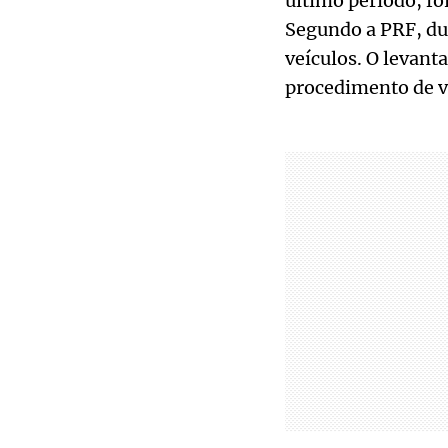
último período, fo
Segundo a PRF, dur
veículos. O levan
procedimento de vi