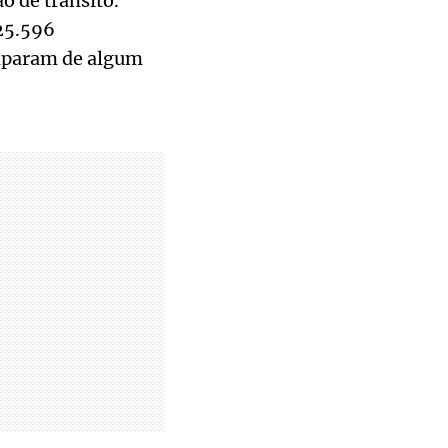
o de trânsito.
 25.596
ciparam de algum