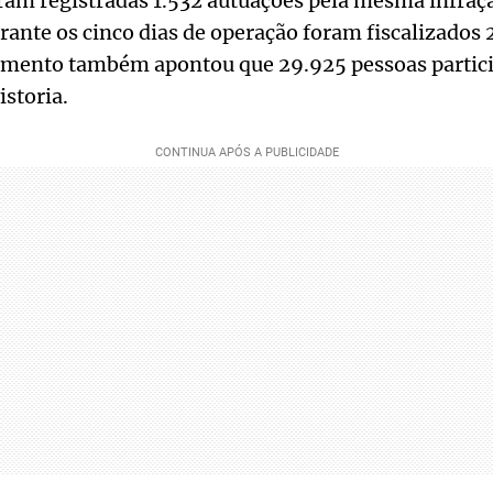
ram registradas 1.532 autuações pela mesma infraçã
ante os cinco dias de operação foram fiscalizados
tamento também apontou que 29.925 pessoas parti
storia.