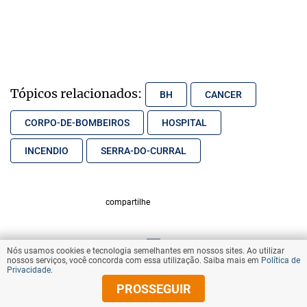
Tópicos relacionados:
BH
CANCER
CORPO-DE-BOMBEIROS
HOSPITAL
INCENDIO
SERRA-DO-CURRAL
compartilhe
Nós usamos cookies e tecnologia semelhantes em nossos sites. Ao utilizar
VOLTAR AO TOPO
nossos serviços, você concorda com essa utilização. Saiba mais em
Política de
Privacidade
.
PROSSEGUIR
© Copyright 2025 Diários Associados
Todos os direitos reservados.