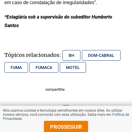
em caso de constatação de irregularidades”.
*Estagiária sob a supervisão do subeditor Humberto
Santos
Tópicos relacionados:
BH
DOM-CABRAL
FUMA
FUMACA
MOTEL
compartilhe
Nós usamos cookies e tecnologia semelhantes em nossos sites. Ao utilizar
VOLTAR AO TOPO
nossos serviços, você concorda com essa utilização. Saiba mais em
Política de
Privacidade
.
PROSSEGUIR
© Copyright 2025 Diários Associados