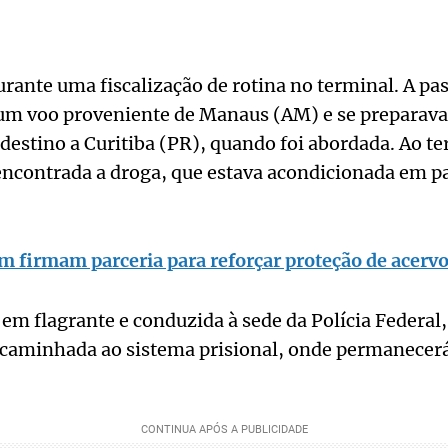
urante uma fiscalização de rotina no terminal. A pa
m voo proveniente de Manaus (AM) e se preparav
estino a Curitiba (PR), quando foi abordada. Ao t
encontrada a droga, que estava acondicionada em p
 firmam parceria para reforçar proteção de acervo
 em flagrante e conduzida à sede da Polícia Federal,
ncaminhada ao sistema prisional, onde permanecerá