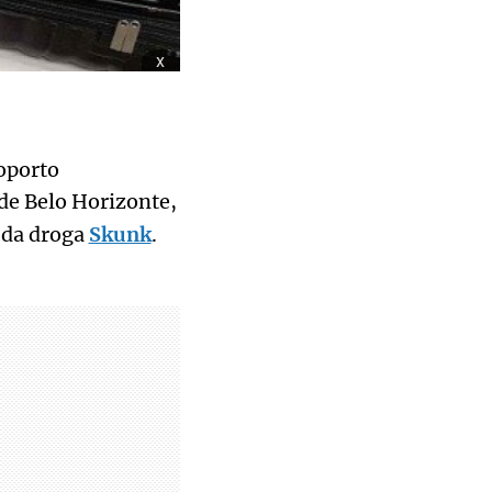
x
roporto
de Belo Horizonte,
 da droga
Skunk
.