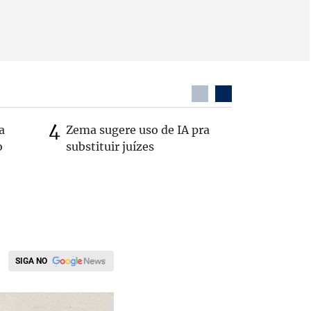
a
Zema sugere uso de IA pra
Em nova 
o
substituir juízes
Republic
Cleitinh
Minas
SIGA NO