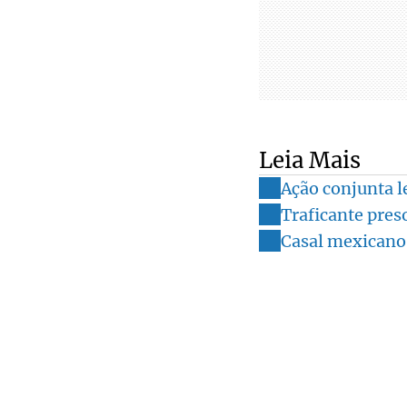
Leia Mais
Ação conjunta l
Traficante pres
Casal mexicano