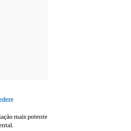
edere
iação mais potente
ental.