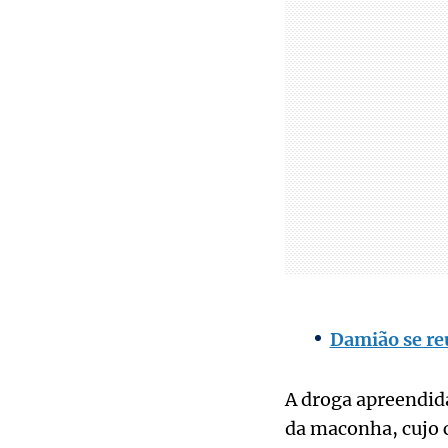
Damião se re
A droga apreendida
da maconha, cujo c