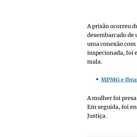
A prisão ocorreu d
desembarcado de u
uma conexão com d
inspecionada, foi 
mala.
MPMG e Ibram
A mulher foi presa
Em seguida, foi e
Justiça.