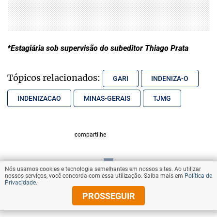
*Estagiária sob supervisão do subeditor Thiago Prata
Tópicos relacionados:
GARI
INDENIZA-O
INDENIZACAO
MINAS-GERAIS
TJMG
compartilhe
Nós usamos cookies e tecnologia semelhantes em nossos sites. Ao utilizar
VOLTAR AO TOPO
nossos serviços, você concorda com essa utilização. Saiba mais em
Política de
Privacidade
.
PROSSEGUIR
© Copyright 2025 Diários Associados
Todos os direitos reservados.