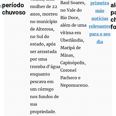
Raul Soares,
primeira
período
al
:
mulher de 22
no Vale do
mão
chuvoso
p
anos, morreu
Rio Doce,
notícias
c
no município
além de uma
fo
relevantes
de Alterosa,
vítima em
para o seu
no Sul do
Uberlândia,
dia
estado, após
Maripá de
ser arrastada
Minas,
por uma
Capinópolis,
tromba d’água
Coronel
enquanto
Pacheco e
pescava em
Nepomuceno.
um córrego
nos fundos de
sua
propriedade.