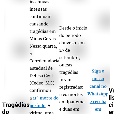
As chuvas
intensas
continuam
causando
Desde o início
tragédias em
do período
Minas Gerais.
chuvoso, em
Nessa quarta,
27 de
a
setembro,
Coordenadoria
outras
Estadual de
Siga o
tragédias
Defesa Civil
nosso
foram
(Cedec-MG)
canal no
registradas:
V
confirmou
WhatsApp
três mortes
li
a
11ª morte do
e receba
em Ipanema
Tragédias
c
período
. A
e duas em
em
do
e
vítima, uma