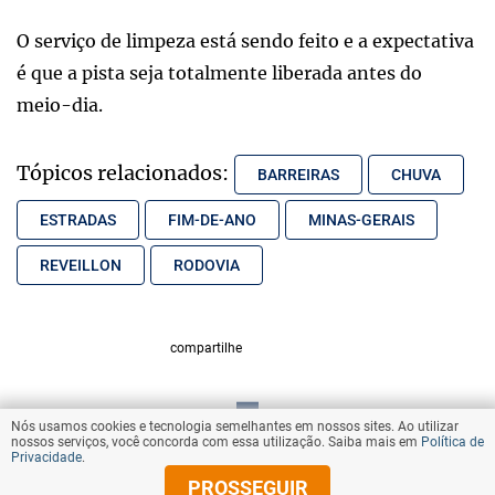
O serviço de limpeza está sendo feito e a expectativa
é que a pista seja totalmente liberada antes do
meio-dia.
Tópicos relacionados:
BARREIRAS
CHUVA
ESTRADAS
FIM-DE-ANO
MINAS-GERAIS
REVEILLON
RODOVIA
compartilhe
Nós usamos cookies e tecnologia semelhantes em nossos sites. Ao utilizar
VOLTAR AO TOPO
nossos serviços, você concorda com essa utilização. Saiba mais em
Política de
Privacidade
.
PROSSEGUIR
© Copyright 2025 Diários Associados