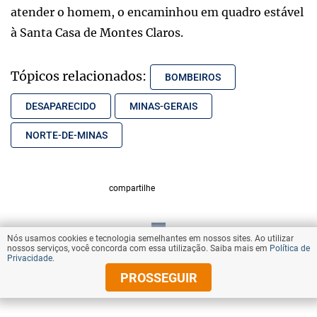
atender o homem, o encaminhou em quadro estável
à Santa Casa de Montes Claros.
Tópicos relacionados:
BOMBEIROS
DESAPARECIDO
MINAS-GERAIS
NORTE-DE-MINAS
compartilhe
Nós usamos cookies e tecnologia semelhantes em nossos sites. Ao utilizar
VOLTAR AO TOPO
nossos serviços, você concorda com essa utilização. Saiba mais em
Política de
Privacidade
.
PROSSEGUIR
© Copyright 2025 Diários Associados
Todos os direitos reservados.