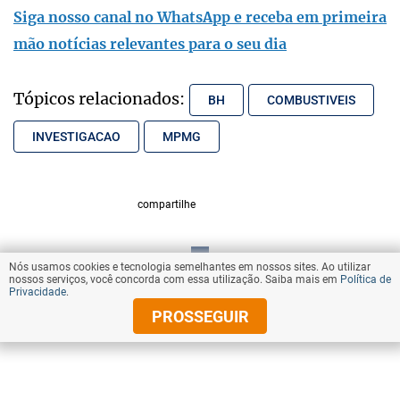
Siga nosso canal no WhatsApp e receba em primeira
mão notícias relevantes para o seu dia
Tópicos relacionados:
BH
COMBUSTIVEIS
INVESTIGACAO
MPMG
compartilhe
Nós usamos cookies e tecnologia semelhantes em nossos sites. Ao utilizar
VOLTAR AO TOPO
nossos serviços, você concorda com essa utilização. Saiba mais em
Política de
Privacidade
.
PROSSEGUIR
© Copyright 2025 Diários Associados
Todos os direitos reservados.