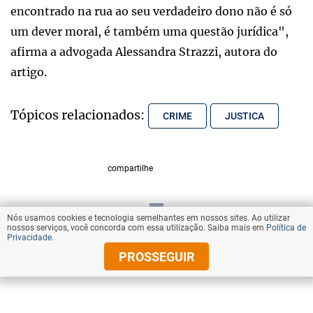
encontrado na rua ao seu verdadeiro dono não é só
um dever moral, é também uma questão jurídica",
afirma a advogada Alessandra Strazzi, autora do
artigo.
Tópicos relacionados:
CRIME
JUSTICA
compartilhe
Nós usamos cookies e tecnologia semelhantes em nossos sites. Ao utilizar
VOLTAR AO TOPO
nossos serviços, você concorda com essa utilização. Saiba mais em
Política de
Privacidade
.
PROSSEGUIR
© Copyright 2025 Diários Associados
Todos os direitos reservados.