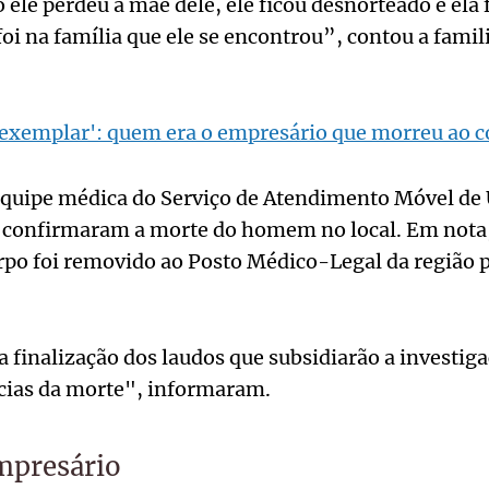
ele perdeu a mãe dele, ele ficou desnorteado e ela f
, foi na família que ele se encontrou”, contou a famil
exemplar': quem era o empresário que morreu ao co
equipe médica do Serviço de Atendimento Móvel de
 confirmaram a morte do homem no local. Em not
rpo foi removido ao Posto Médico-Legal da região 
finalização dos laudos que subsidiarão a investiga
ncias da morte", informaram.
mpresário