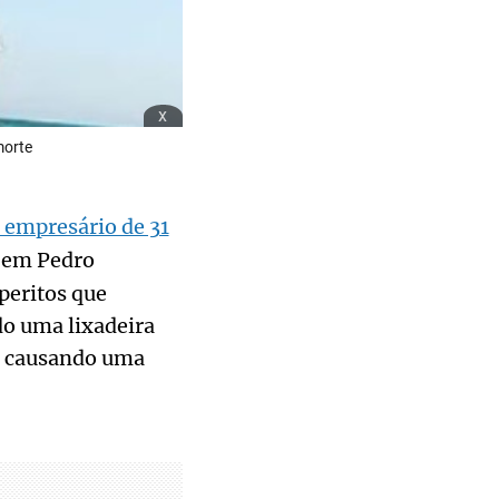
x
morte
 empresário de 31
 em Pedro
peritos que
do uma lixadeira
, causando uma