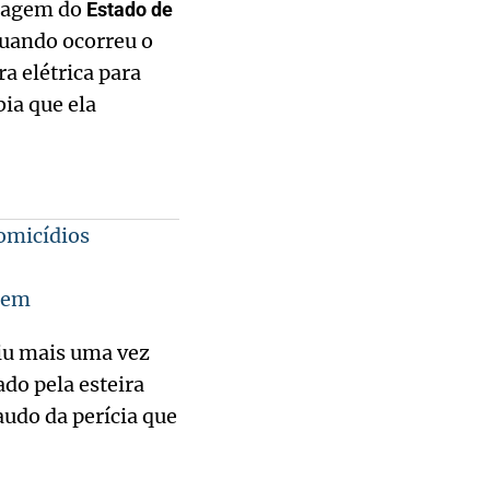
rtagem do
Estado de
quando ocorreu o
ra elétrica para
bia que ela
homicídios
gem
giu mais uma vez
ado pela esteira
audo da perícia que