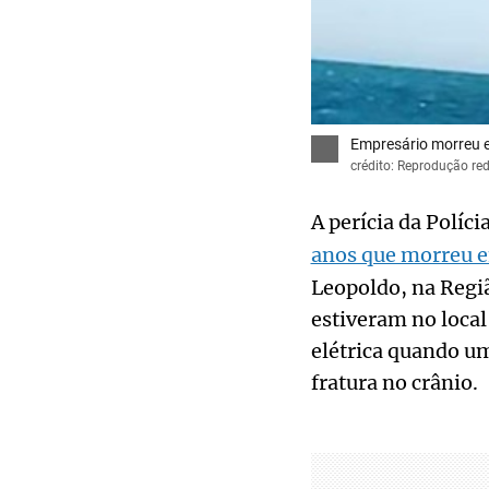
Empresário morreu e
crédito: Reprodução red
A perícia da Políc
anos que morreu e
Leopoldo, na Regiã
estiveram no local
elétrica quando u
fratura no crânio.