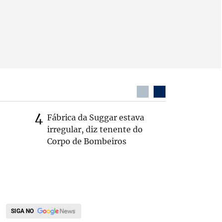
Fábrica da Suggar estava
Cleitinh
irregular, diz tenente do
hoje sob
Corpo de Bombeiros
candidat
SIGA NO