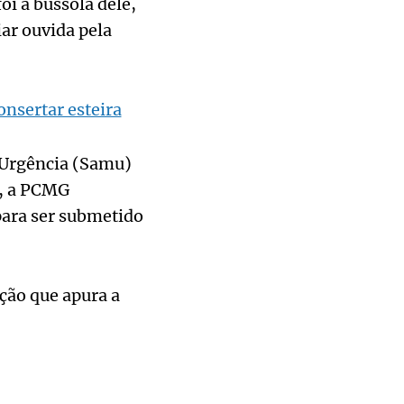
oi a bússola dele,
iar ouvida pela
nsertar esteira
 Urgência (Samu)
a, a PCMG
para ser submetido
ção que apura a