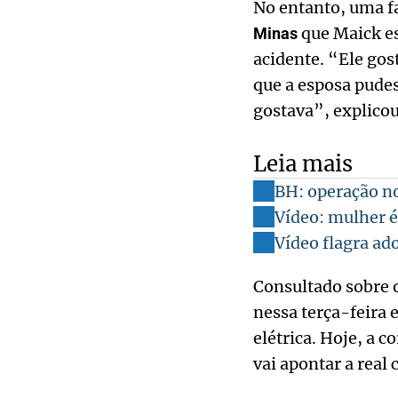
No entanto, uma fa
que Maick es
Minas
acidente. “Ele gost
que a esposa pudes
gostava”, explico
Leia mais
BH: operação no
Vídeo: mulher 
Vídeo flagra a
Consultado sobre o
nessa terça-feira 
elétrica. Hoje, a 
vai apontar a real