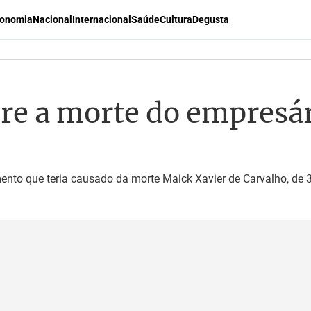
onomia
Nacional
Internacional
Saúde
Cultura
Degusta
bre a morte do empresá
ento que teria causado da morte Maick Xavier de Carvalho, de 