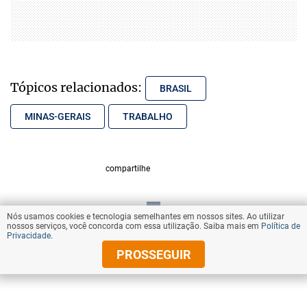
Tópicos relacionados:
BRASIL
MINAS-GERAIS
TRABALHO
compartilhe
Nós usamos cookies e tecnologia semelhantes em nossos sites. Ao utilizar
VOLTAR AO TOPO
nossos serviços, você concorda com essa utilização. Saiba mais em
Política de
Privacidade
.
PROSSEGUIR
© Copyright 2025 Diários Associados
Todos os direitos reservados.