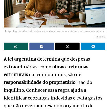
Lei protege inquilinos de cobranças extras no condomínio, mesmo quando aparecem
na fatura
A
lei argentina
determina que despesas
extraordinárias, como
obras
e
reformas
estruturais
em condomínios, são de
responsabilidade do proprietário
, não do
inquilino. Conhecer essa regra ajuda a
identificar cobranças indevidas e evita gastos
que não deveriam pesar no orçamento de