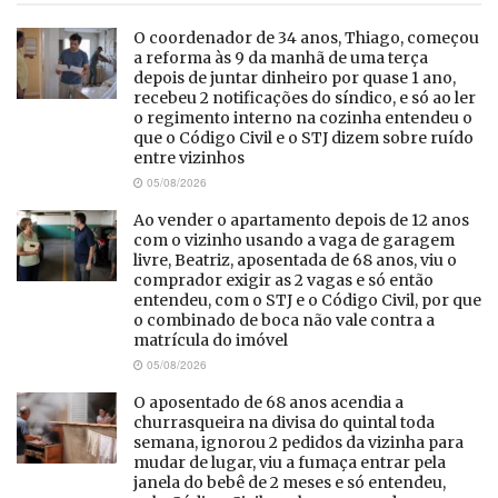
O coordenador de 34 anos, Thiago, começou
a reforma às 9 da manhã de uma terça
depois de juntar dinheiro por quase 1 ano,
recebeu 2 notificações do síndico, e só ao ler
o regimento interno na cozinha entendeu o
que o Código Civil e o STJ dizem sobre ruído
entre vizinhos
05/08/2026
Ao vender o apartamento depois de 12 anos
com o vizinho usando a vaga de garagem
livre, Beatriz, aposentada de 68 anos, viu o
comprador exigir as 2 vagas e só então
entendeu, com o STJ e o Código Civil, por que
o combinado de boca não vale contra a
matrícula do imóvel
05/08/2026
O aposentado de 68 anos acendia a
churrasqueira na divisa do quintal toda
semana, ignorou 2 pedidos da vizinha para
mudar de lugar, viu a fumaça entrar pela
janela do bebê de 2 meses e só entendeu,