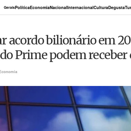
Política
Economia
Nacional
Internacional
Cultura
Degusta
Tu
Gerais
 acordo bilionário em 20
 do Prime podem receber 
Economia