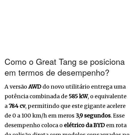
Como o Great Tang se posiciona
em termos de desempenho?
A versão
AWD
do novo utilitário entrega uma
potência combinada de
585 kW
, o equivalente
a
784 cv
, permitindo que este gigante acelere
de 0 a 100 km/h em meros
3,9 segundos
. Esse
desempenho coloca o
elétrico da BYD
em rota
de colisão direta com modelos consagrados no