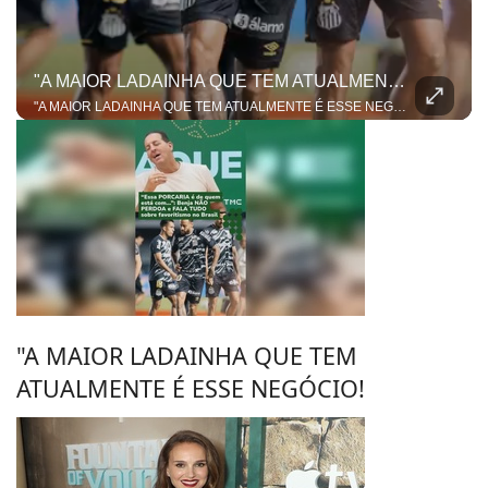
"A MAIOR LADAINHA QUE TEM ATUALMENTE É ESSE NEGÓCIO!
"A MAIOR LADAINHA QUE TEM ATUALMENTE É ESSE NEGÓCIO!" A resenha sobre o duelo entre Santos e Remo pegou fogo e colocou o Benja e o Dentinho em lados opostos da mesa! Tudo começou quando o ex-jogador mandou a real dizendo que o favoritismo e a tradição do Peixe vão pesar no jogo de volta da Copa do Brasil. Mas nosso apresentador não deixou passar batido e contestou. Para ele, esse papo de "peso de camisa" ficou no passado e não entra mais em campo no futebol moderno!
"A MAIOR LADAINHA QUE TEM
ATUALMENTE É ESSE NEGÓCIO!