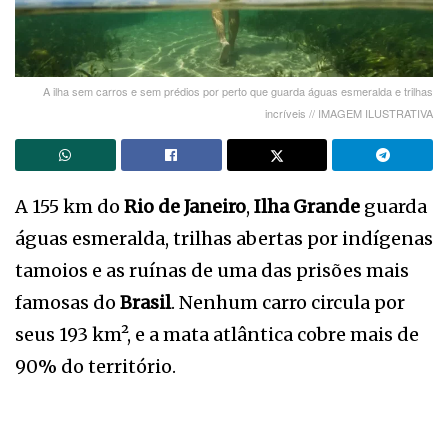
A ilha sem carros e sem prédios por perto que guarda águas esmeralda e trilhas
incríveis // IMAGEM ILUSTRATIVA
A 155 km do
Rio de Janeiro
,
Ilha Grande
guarda
águas esmeralda, trilhas abertas por indígenas
tamoios e as ruínas de uma das prisões mais
famosas do
Brasil
. Nenhum carro circula por
seus 193 km², e a mata atlântica cobre mais de
90% do território.