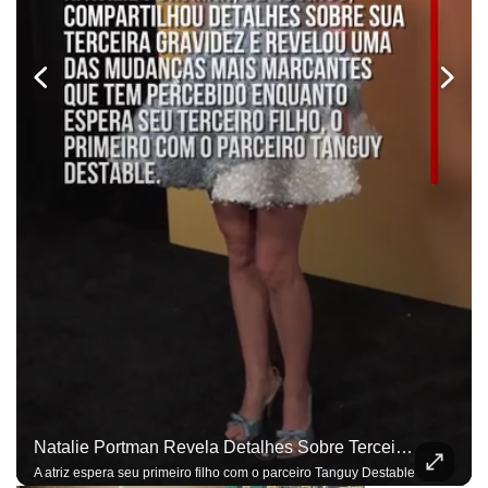
Natalie Portman Revela Detalhes Sobre Terceira Gravidez: ‘Sentidos Mais Aguçados’
A atriz espera seu primeiro filho com o parceiro Tanguy Destable