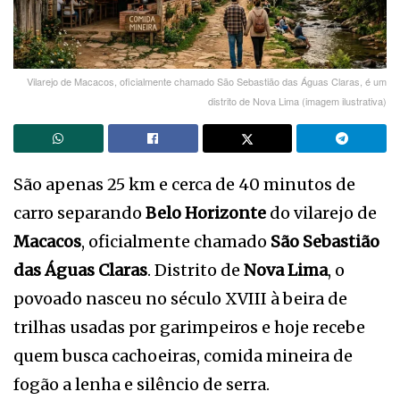
Vilarejo de Macacos, oficialmente chamado São Sebastião das Águas Claras, é um
distrito de Nova Lima (imagem ilustrativa)
São apenas 25 km e cerca de 40 minutos de
carro separando
Belo Horizonte
do vilarejo de
Macacos
, oficialmente chamado
São Sebastião
das Águas Claras
. Distrito de
Nova Lima
, o
povoado nasceu no século XVIII à beira de
trilhas usadas por garimpeiros e hoje recebe
quem busca cachoeiras, comida mineira de
fogão a lenha e silêncio de serra.