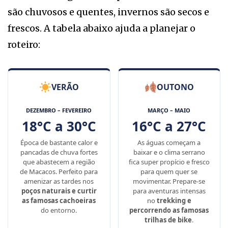
são chuvosos e quentes, invernos são secos e
frescos. A tabela abaixo ajuda a planejar o
roteiro:
VERÃO
OUTONO
DEZEMBRO – FEVEREIRO
MARÇO – MAIO
18°C a 30°C
16°C a 27°C
Época de bastante calor e
As águas começam a
pancadas de chuva fortes
baixar e o clima serrano
que abastecem a região
fica super propício e fresco
de Macacos. Perfeito para
para quem quer se
amenizar as tardes nos
movimentar. Prepare-se
poços naturais e curtir
para aventuras intensas
as famosas cachoeiras
no
trekking e
do entorno.
percorrendo as famosas
trilhas de bike
.