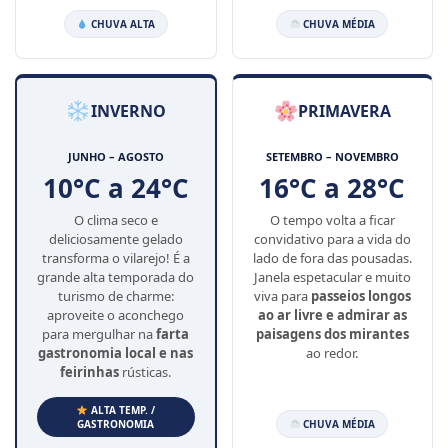
CHUVA ALTA
CHUVA MÉDIA
INVERNO
PRIMAVERA
JUNHO – AGOSTO
SETEMBRO – NOVEMBRO
10°C a 24°C
16°C a 28°C
O clima seco e
O tempo volta a ficar
deliciosamente gelado
convidativo para a vida do
transforma o vilarejo! É a
lado de fora das pousadas.
grande alta temporada do
Janela espetacular e muito
turismo de charme:
viva para
passeios longos
aproveite o aconchego
ao ar livre e admirar as
para mergulhar na
farta
paisagens dos mirantes
gastronomia local e nas
ao redor.
feirinhas
rústicas.
ALTA TEMP. /
GASTRONOMIA
CHUVA MÉDIA