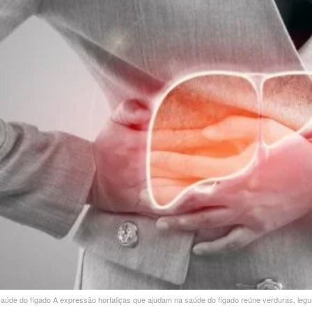
aúde do fígado A expressão hortaliças que ajudam na saúde do fígado reúne verduras, legum