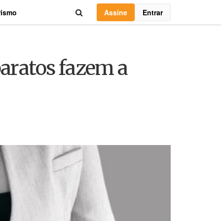
Assine
Entrar
rismo
baratos fazem a