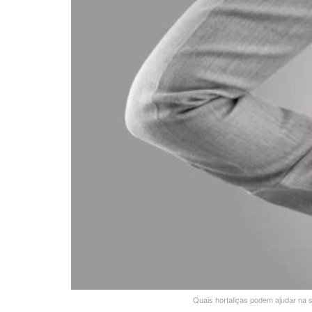
Quais hortaliças podem ajudar na s