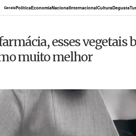
Política
Economia
Nacional
Internacional
Cultura
Degusta
Tu
Gerais
farmácia, esses vegetais 
smo muito melhor