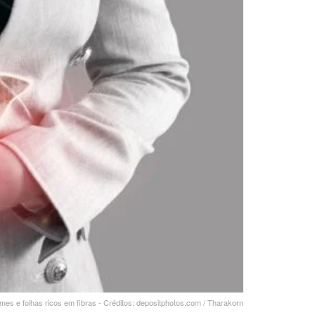
es e folhas ricos em fibras - Créditos: depositphotos.com / Tharakorn