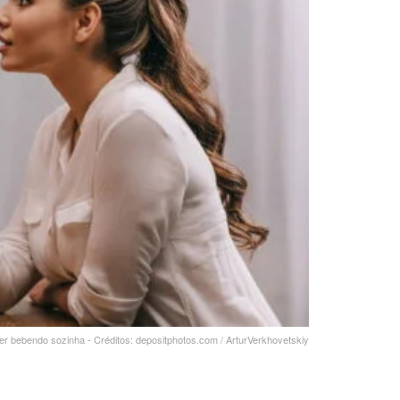
er bebendo sozinha - Créditos: depositphotos.com / ArturVerkhovetskiy