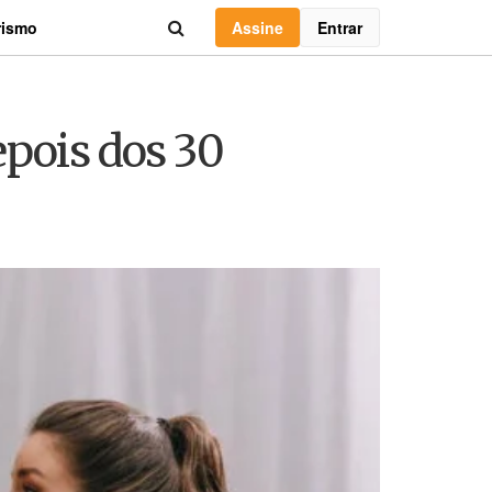
Assine
Entrar
rismo
epois dos 30