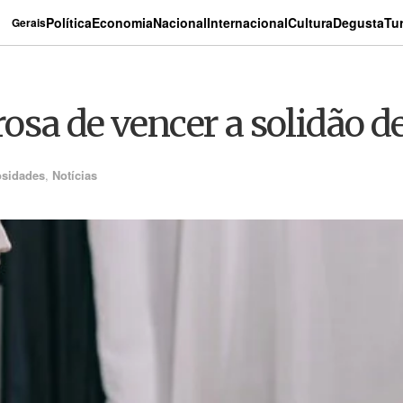
Política
Economia
Nacional
Internacional
Cultura
Degusta
Tu
Gerais
sa de vencer a solidão d
osidades
,
Notícias