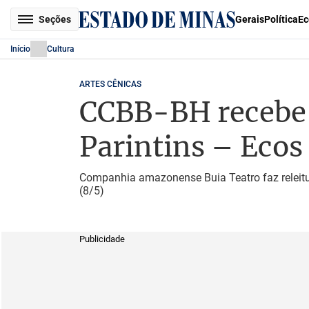
Seções
Gerais
Política
Ec
Início
Cultura
ARTES CÊNICAS
CCBB-BH recebe 
Parintins – Ecos 
Companhia amazonense Buia Teatro faz releitura
(8/5)
Publicidade