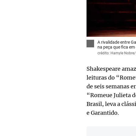
A rivalidade entre G
na peça que fica em 
crédito: Hamyle Nobre
Shakespeare amazôn
leituras do “Rome
de seis semanas e
“Romeue Julieta de
Brasil, leva a clá
e Garantido.