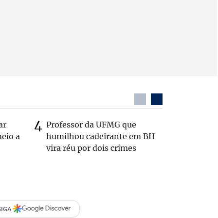
ar
Professor da UFMG que
Casal é 
eio a
humilhou cadeirante em BH
com o c
vira réu por dois crimes
em rodo
SIGA