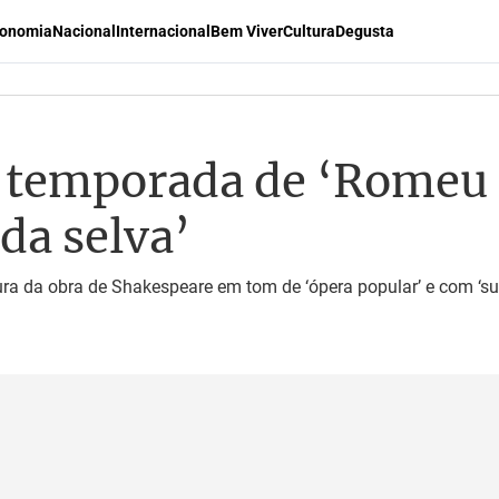
onomia
Nacional
Internacional
Bem Viver
Cultura
Degusta
temporada de ‘Romeu e
da selva’
 da obra de Shakespeare em tom de ‘ópera popular’ e com ‘surpre