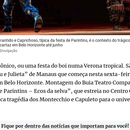
arantido e Caprichoso, típica da festa de Parintins, é o contexto do trág
cartaz em Belo Horizonte até junho
/Divulgação
ico, ou uma festa do boi numa Verona tropical. Sã
u e Julieta” de Manaus que começa nesta sexta-fei
m Belo Horizonte. Montagem do Buia Teatro Compa
 Parintins – Ecos da selva”, que estreia no Centro
ssica tragédia dos Montecchio e Capuleto para o univ
Fique por dentro das notícias que importam para você!