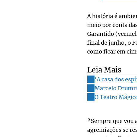
A história é ambie
meio por conta das
Garantido (vermelh
final de junho, o 
como ficar em cima
Leia Mais
‘A casa dos esp
Marcelo Drummo
O Teatro Mágico
“Sempre que vou a
agremiações se res