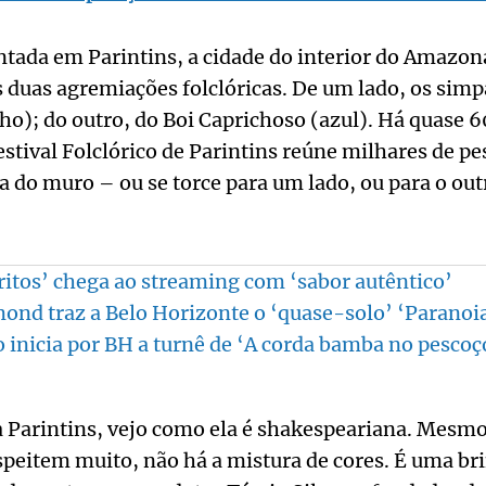
ntada em Parintins, a cidade do interior do Amazon
 duas agremiações folclóricas. De um lado, os simp
o); do outro, do Boi Caprichoso (azul). Há quase 
Festival Folclórico de Parintins reúne milhares de p
 do muro – ou se torce para um lado, ou para o out
íritos’ chega ao streaming com ‘sabor autêntico’
nd traz a Belo Horizonte o ‘quase-solo’ ‘Paranoi
 inicia por BH a turnê de ‘A corda bamba no pescoç
 Parintins, vejo como ela é shakespeariana. Mesmo
peitem muito, não há a mistura de cores. É uma bri