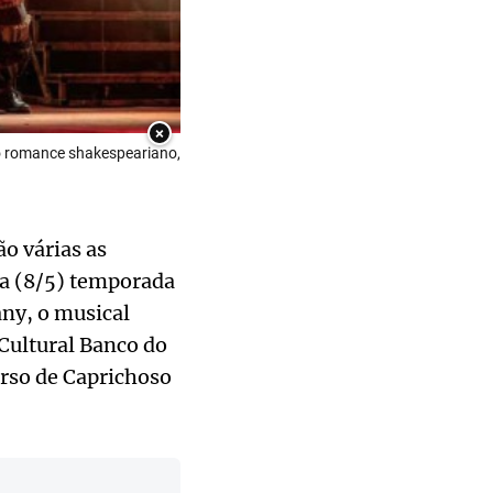
×
ico romance shakespeariano,
o várias as
ra (8/5) temporada
ny, o musical
 Cultural Banco do
erso de Caprichoso