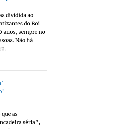
as dividida ao
atizantes do Boi
60 anos, sempre no
essoas. Não há
ro.
a’
o’
 que as
ncadeira séria”,