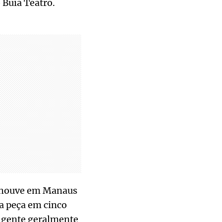
 Buia Teatro.
e houve em Manaus
a peça em cinco
A gente geralmente