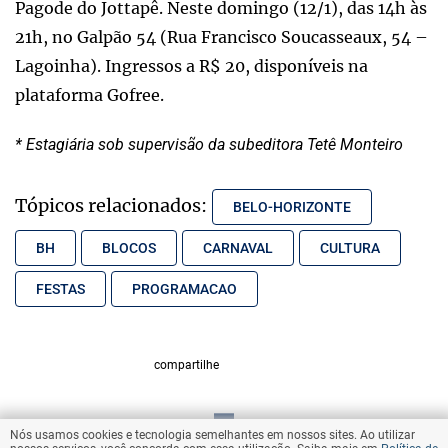
Pagode do Jottapê. Neste domingo (12/1), das 14h às
21h, no Galpão 54 (Rua Francisco Soucasseaux, 54 –
Lagoinha). Ingressos a R$ 20, disponíveis na
plataforma Gofree.
* Estagiária sob supervisão da subeditora Tetê Monteiro
Tópicos relacionados:
BELO-HORIZONTE
BH
BLOCOS
CARNAVAL
CULTURA
FESTAS
PROGRAMACAO
compartilhe
Nós usamos cookies e tecnologia semelhantes em nossos sites. Ao utilizar
VOLTAR AO TOPO