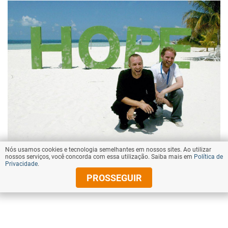
Getty Images
Nós usamos cookies e tecnologia semelhantes em nossos sites. Ao utilizar
nossos serviços, você concorda com essa utilização. Saiba mais em
Política de
Chris Martin com o guitarrista John Buckland apoiando a
Privacidade
.
campanha do Comércio Justo em uma praia de Cancún,
PROSSEGUIR
México (2003).