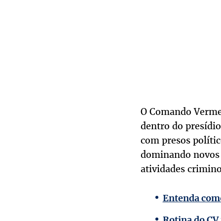
O Comando Vermelh
dentro do presídi
com presos polític
dominando novos te
atividades crimin
Entenda como
Rotina do CV 