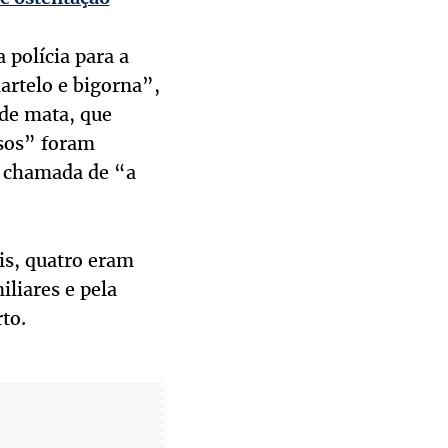
 polícia para a
artelo e bigorna”,
 de mata, que
osos” foram
, chamada de “a
ais, quatro eram
iliares e pela
to.