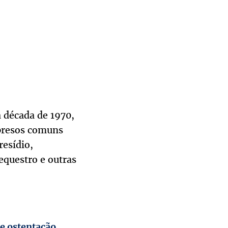
 década de 1970,
 presos comuns
resídio,
equestro e outras
 e ostentação